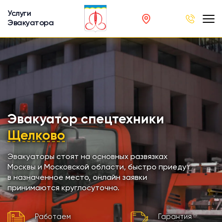
Услуги
Эвакуатора
род
в
р
сов
Эвакуатор спецтехники
Щелково
автобусов
Эвакуаторы стоят на основных развязках
Москвы и Московской области, быстро приедут
кинга
в назначенное место, онлайн заявки
принимаются круглосуточно.
хники
Работаем
Гарантия